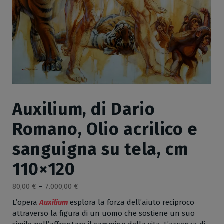
Auxilium, di Dario
Romano, Olio acrilico e
sanguigna su tela, cm
110×120
80,00
€
–
7.000,00
€
L’opera
Auxilium
esplora la forza dell’aiuto reciproco
attraverso la figura di un uomo che sostiene un suo