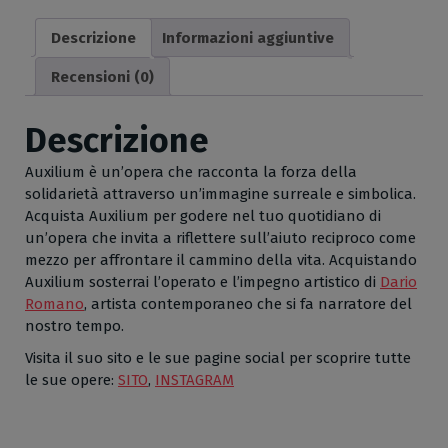
sanguigna
Descrizione
Informazioni aggiuntive
su
tela,
Recensioni (0)
cm
110x120
Descrizione
quantità
Auxilium è un’opera che racconta la forza della
solidarietà attraverso un’immagine surreale e simbolica.
Acquista Auxilium per godere nel tuo quotidiano di
un’opera che invita a riflettere sull’aiuto reciproco come
mezzo per affrontare il cammino della vita. Acquistando
Auxilium sosterrai l’operato e l’impegno artistico di
Dario
Romano
, artista contemporaneo che si fa narratore del
nostro tempo.
Visita il suo sito e le sue pagine social per scoprire tutte
le sue opere:
SITO
,
INSTAGRAM