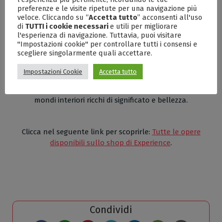
quotidiano in favore di qualche attimo di intima
preferenze e le visite ripetute per una navigazione più
riflessione, offrendo agli osservatori un rifugio dal caos
veloce. Cliccando su “
Accetta tutto
” acconsenti all'uso
ed un invito a esplorare le profondità dell’animo.
di
TUTTI i cookie necessari
e utili per migliorare
l'esperienza di navigazione. Tuttavia, puoi visitare
Sarà possibile anche acquistarne le riproduzioni, che
"Impostazioni cookie" per controllare tutti i consensi e
realizzeremo secondo i più altri parametri di qualità e in
scegliere singolarmente quali accettare.
tiratura limitata.
Impostazioni Cookie
Accetta tutto
Le opere d’arte che troverai sul nostro sito non sono
solo un complemento d’arredo, ma un portale verso
mondi interiori ricchi di significato e bellezza.
Clicca nel seguente link per scoprirle:
Tutte le opere
disponibili sullo shop di Experience
.
Condividi