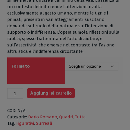
simile nell’affrontare il cammino della vita. L’assenza di
un contesto definito rende l’attenzione rivolta
esclusivamente al gesto umano, mentre le tigri e i
primati, presenti in vari atteggiamenti, suscitano
domande sul ruolo della natura e sull’intenzione di
supporto o indifferenza. L’opera stimola riflessioni sulla
rabbia, spesso trattenuta nell’atto di aiutare, e
sull’assertività, che emerge nel contrasto tra l’azione
altruistica e l’indifferenza circostante.
Formato
Auxilium,
Aggiungi al carrello
di
Dario
Romano,
COD:
N/A
Olio
Categorie:
Dario Romano
,
Quadri
,
Tutte
acrilico
Tag:
Figurativi
,
Surreali
e