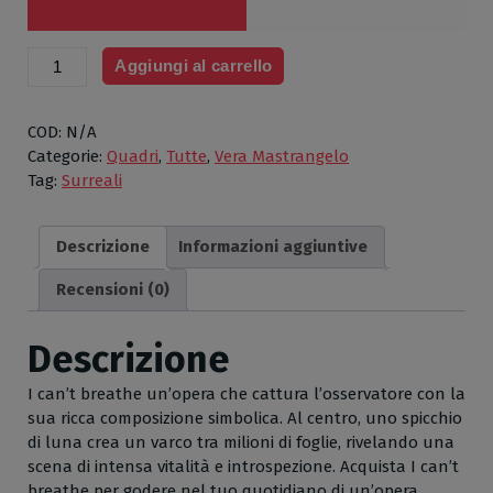
I
Aggiungi al carrello
can't
breathe
di
COD:
N/A
Vera
Categorie:
Quadri
,
Tutte
,
Vera Mastrangelo
Mastrangelo,
Tag:
Surreali
olio
su
Descrizione
Informazioni aggiuntive
tela
con
Recensioni (0)
foglia
oro,
Descrizione
cm50x70
quantità
I can’t breathe un’opera che cattura l’osservatore con la
sua ricca composizione simbolica. Al centro, uno spicchio
di luna crea un varco tra milioni di foglie, rivelando una
scena di intensa vitalità e introspezione. Acquista I can’t
breathe per godere nel tuo quotidiano di un’opera