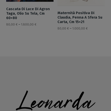
Cascata Di Luce Di Agron
Maternità Positiva Di
Taga, Olio Su Tela, Cm
Claudia, Penna A Sfera Su
60×80
Carta, Cm 15×21
80,00
€
–
1.800,00
€
80,00
€
–
1.000,00
€