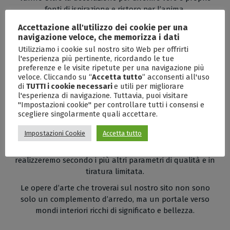
fonti di ispirazione e ristoro per l’anima.
Realizzate con maestria e materiali pregiati da artisti di
Accettazione all'utilizzo dei cookie per una
navigazione veloce, che memorizza i dati
talento contemporanei, potranno donare eleganza o
vivacità ai tuoi spazi e al tuo quotidiano.
Utilizziamo i cookie sul nostro sito Web per offrirti
l'esperienza più pertinente, ricordando le tue
Ogni dettaglio delle opere proposte è studiato con cura
preferenze e le visite ripetute per una navigazione più
per trasmettere emozioni e suscitare sensazioni di
veloce. Cliccando su “
Accetta tutto
” acconsenti all'uso
di
TUTTI i cookie necessari
e utili per migliorare
serenità, gioia, allegria, amore, speranza o per invitarci a
l'esperienza di navigazione. Tuttavia, puoi visitare
prendere un attimo di pausa dalla frenesia del
"Impostazioni cookie" per controllare tutti i consensi e
quotidiano in favore di qualche attimo di intima
scegliere singolarmente quali accettare.
riflessione, offrendo agli osservatori un rifugio dal caos
ed un invito a esplorare le profondità dell’animo.
Impostazioni Cookie
Accetta tutto
Sarà possibile anche acquistarne le riproduzioni, che
realizzeremo secondo i più altri parametri di qualità e in
tiratura limitata.
Le opere d’arte che troverai sul nostro sito non sono
solo un complemento d’arredo, ma un portale verso
mondi interiori ricchi di significato e bellezza.