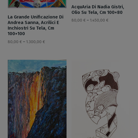
AcquAria Di Nadia Gistri,
Olio Su Tela, Cm 100×80
La Grande Unificazione Di
80,00
€
–
1.450,00
€
Andrea Sanna, Acrilici E
Inchiostri Su Tela, Cm
100×100
80,00
€
–
1.300,00
€