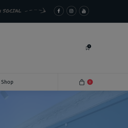
ui SOCIAL
1
Italian Critic Art
Shop
0