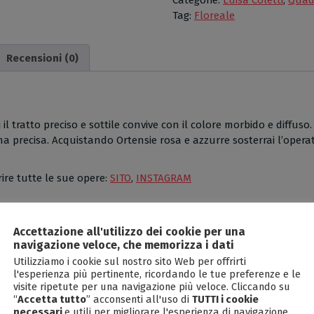
Categorie:
Luisa Coletti
,
Quad
Luisa
Tag:
Floreale
Coletti,
Penna
Recensioni (0)
e
pastelli,
cm
48x39
quantità
 il tratto preciso e sottile convive con il colore morbido e diffus
a precisa. Acquistando Ortensie rosa e azzurre sosterrai l’operat
prire tutte le sue opere:
SITO
,
INSTAGRAM
Accettazione all'utilizzo dei cookie per una
navigazione veloce, che memorizza i dati
Immergiti nell’incanto senza tempo di un’opera d’arte!
op potrai perderti ogni giorno nella veduta di uno scorcio paesagg
Utilizziamo i cookie sul nostro sito Web per offrirti
l'esperienza più pertinente, ricordando le tue preferenze e le
onante rappresentazione figurativa o di uno scatto che cristallizz
visite ripetute per una navigazione più veloce. Cliccando su
Oltre a ciò, sosterrai l’incessante e impegnato operato degli autori
“
Accetta tutto
” acconsenti all'uso di
TUTTI i cookie
necessari
e utili per migliorare l'esperienza di navigazione.
olavori che vanno oltre la decorazione per divenire vere e propri