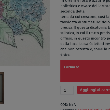
In Ortensie rosa e azzurre po
poliedrica e vivace dell’artis
seconda della
terra da cui crescono, così l
tavolozza di sfumature: dolc
precisa. E questa dicotomia l
stilistica, in cui il tratto pre
diffuso: in questo incontro pe
della luce. Luisa Coletti ci in
che non ostenta e, come la 
è viva.
Formato
Ortensie
Aggiungi al carre
rosa
e
azzurre
COD:
N/A
di