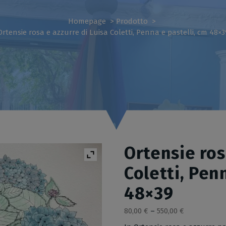
Homepage
>
Prodotto
>
Ortensie rosa e azzurre di Luisa Coletti, Penna e pastelli, cm 48×3
Ortensie ros
Coletti, Pen
48×39
80,00
€
–
550,00
€