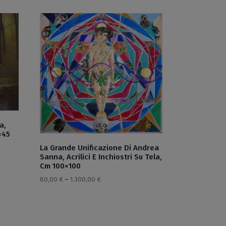
a,
×45
La Grande Unificazione Di Andrea
Sanna, Acrilici E Inchiostri Su Tela,
Cm 100×100
80,00
€
–
1.300,00
€