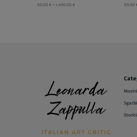
80,00
€
–
4.600,00
€
80,00
Cate
Mostr
Sgarb
Storic