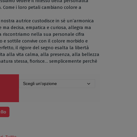
ssiamo vedere il riflesso della personalità
ta. Come i loro petali cambiano colore a
a nostra autrice custodisce in sé un’armonica
e ma decisa, empatica e curiosa, allegra ma
a riscontriamo nella sua personale cifra
ciso e sottile convive con il colore morbido e
rfetto, il rigore del segno esalta la libertà
vita alla vita calma, alla presenza, alla bellezza
natura stessa, fiorisce… semplicemente perché
llo