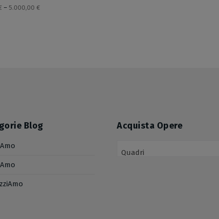
€
–
5.000,00
€
gorie Blog
Acquista Opere
iAmo
Quadri
iAmo
izziAmo