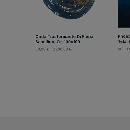
Phoeb
Onda Trasformante Di Elena
Tela,
Schellino, Cm 100×100
80,00
80,00
€
–
2.200,00
€