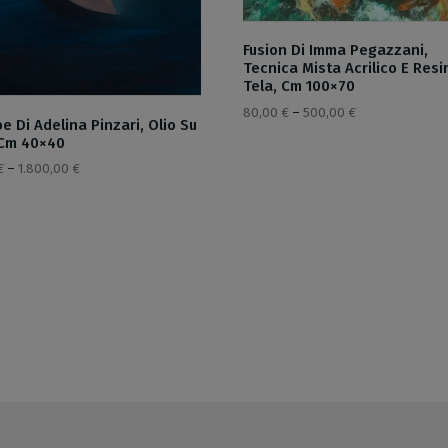
Fusion Di Imma Pegazzani,
Tecnica Mista Acrilico E Resi
Tela, Cm 100×70
80,00
€
–
500,00
€
e Di Adelina Pinzari, Olio Su
 Cm 40×40
€
–
1.800,00
€