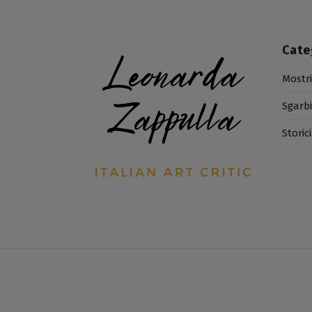
Cate
Mostr
Sgarb
Storic