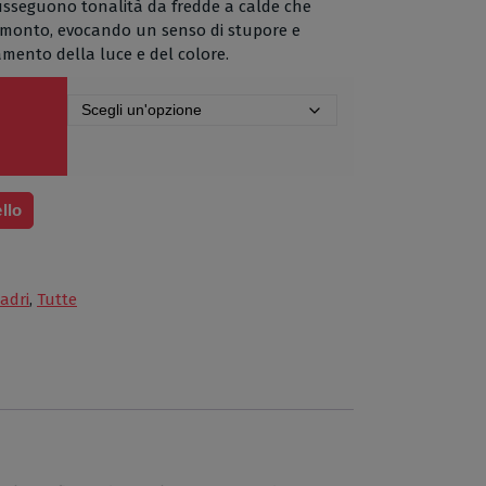
 susseguono tonalità da fredde a calde che
ramonto, evocando un senso di stupore e
mento della luce e del colore.
llo
adri
,
Tutte