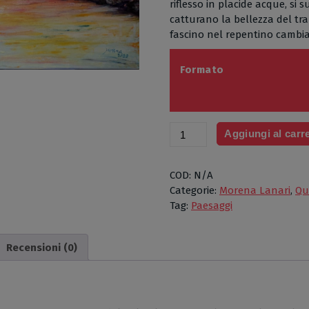
riflesso in placide acque, si
catturano la bellezza del t
fascino nel repentino cambia
Formato
Trabucco
Aggiungi al carre
al
tramonto
di
COD:
N/A
Morena
Categorie:
Morena Lanari
,
Qu
Lanari,
Tag:
Paesaggi
Olio
su
Recensioni (0)
tela,
cm
80x40
quantità