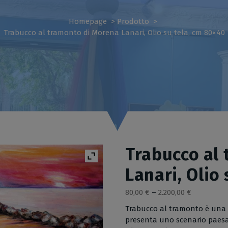
Homepage
>
Prodotto
>
Trabucco al tramonto di Morena Lanari, Olio su tela, cm 80×40
Trabucco al
Lanari, Olio
80,00
€
–
2.200,00
€
Trabucco al tramonto è una p
presenta uno scenario paesag