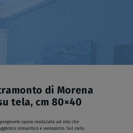
 tramonto di Morena
 su tela, cm 80×40
regevole opera realizzata ad olio che
gistico romantico e variopinto. Sul cielo,