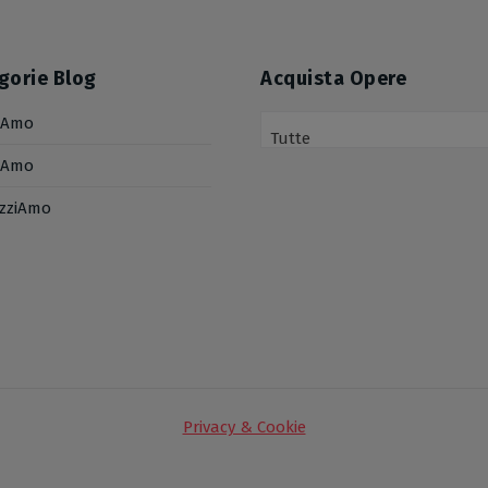
gorie Blog
Acquista Opere
iAmo
Tutte
iAmo
izziAmo
Privacy & Cookie