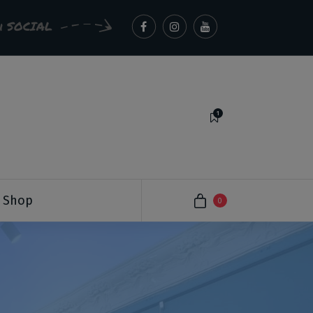
ui SOCIAL
1
Italian Critic Art
Shop
0