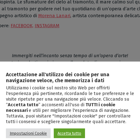
pinta. Le sfumature del cielo al tramonto, il mare calmo sul qua
co al tramonto per godere nel tuo quotidiano di un’opera d’arte 
pegno artistico di
Morena Lanari
, artista contemporanea delicat
opere:
FACEBOOK,
INSTAGRAM
Immergiti nell’incanto senza tempo di un’opera d’arte!
op potrai perderti ogni giorno nella veduta di uno scorcio paesagg
onante rappresentazione figurativa o di uno scatto che cristallizz
Accettazione all'utilizzo dei cookie per una
Oltre a ciò, sosterrai l’incessante e impegnato operato degli autori
navigazione veloce, che memorizza i dati
olavori che vanno oltre la decorazione per divenire vere e propri
Utilizziamo i cookie sul nostro sito Web per offrirti
l'esperienza più pertinente, ricordando le tue preferenze e le
i da artisti di talento contemporanei, potranno donare eleganza o
visite ripetute per una navigazione più veloce. Cliccando su
“
Accetta tutto
” acconsenti all'uso di
TUTTI i cookie
to con cura per trasmettere emozioni e suscitare sensazioni di ser
necessari
e utili per migliorare l'esperienza di navigazione.
renesia del quotidiano in favore di qualche attimo di intima rifle
Tuttavia, puoi visitare "Impostazioni cookie" per controllare
caos ed un invito a esplorare le profondità dell’animo.
tutti i consensi e scegliere singolarmente quali accettare.
 le riproduzioni, che realizzeremo secondo i più altri parametri d
Impostazioni Cookie
Accetta tutto
 non sono solo un complemento d’arredo, ma un portale verso mond