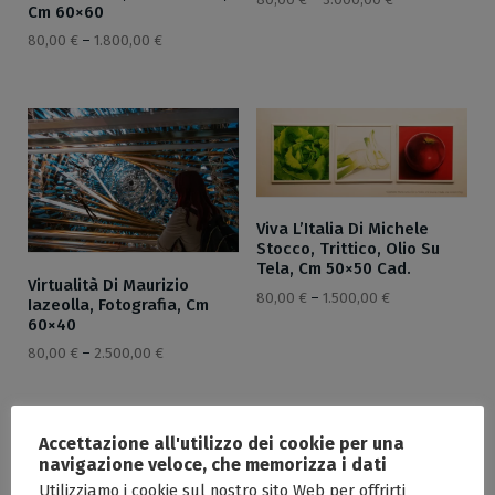
Cm 60×60
80,00
€
–
1.800,00
€
Viva L’Italia Di Michele
Stocco, Trittico, Olio Su
Tela, Cm 50×50 Cad.
Virtualità Di Maurizio
80,00
€
–
1.500,00
€
Iazeolla, Fotografia, Cm
60×40
80,00
€
–
2.500,00
€
Accettazione all'utilizzo dei cookie per una
navigazione veloce, che memorizza i dati
Utilizziamo i cookie sul nostro sito Web per offrirti