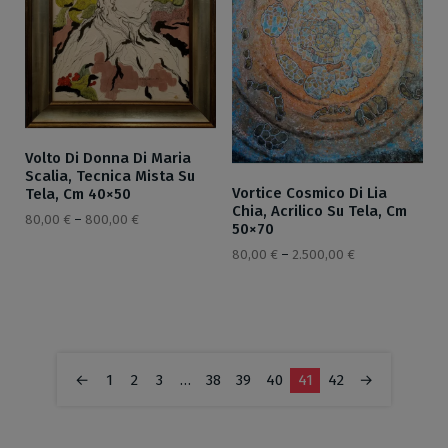
Volto Di Donna Di Maria
Scalia, Tecnica Mista Su
Vortice Cosmico Di Lia
Tela, Cm 40×50
Chia, Acrilico Su Tela, Cm
80,00
€
–
800,00
€
50×70
80,00
€
–
2.500,00
€
←
1
2
3
…
38
39
40
41
42
→