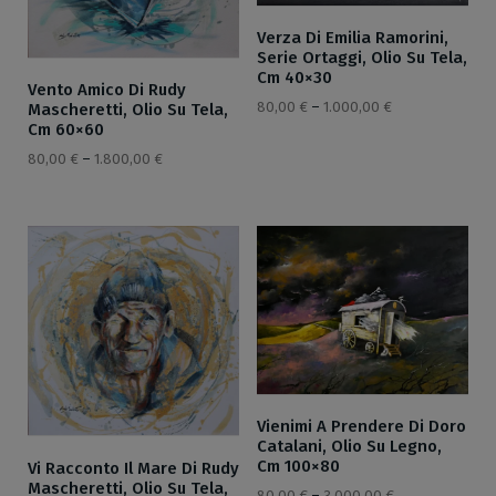
Verza Di Emilia Ramorini,
Serie Ortaggi, Olio Su Tela,
Cm 40×30
Vento Amico Di Rudy
80,00
€
–
1.000,00
€
Mascheretti, Olio Su Tela,
Cm 60×60
80,00
€
–
1.800,00
€
Vienimi A Prendere Di Doro
Catalani, Olio Su Legno,
Cm 100×80
Vi Racconto Il Mare Di Rudy
Mascheretti, Olio Su Tela,
80,00
€
–
3.000,00
€