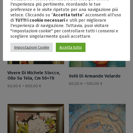
l'esperienza più pertinente, ricordando le tue
preferenze e le visite ripetute per una navigazione più
veloce. Cliccando su “
Accetta tutto
” acconsenti all'uso
di
TUTTI i cookie necessari
e utili per migliorare
l'esperienza di navigazione. Tuttavia, puoi visitare
"Impostazioni cookie" per controllare tutti i consensi e
scegliere singolarmente quali accettare.
Impostazioni Cookie
Accetta tutto
Vivere Di Michele Stocco,
Volti Di Armando Velardo
Olio Su Tela, Cm 50×70
80,00
€
–
500,00
€
80,00
€
–
800,00
€