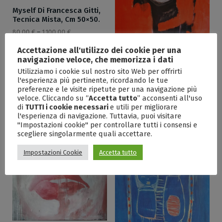
Myself Di Francesca Gitti,
Tecnica Mista, Cm 50×50.
80,00
€
–
1.100,00
€
Accettazione all'utilizzo dei cookie per una
navigazione veloce, che memorizza i dati
Omaggio A Otto Dix Di
Utilizziamo i cookie sul nostro sito Web per offrirti
Francesca Gitti, Tecnica
l'esperienza più pertinente, ricordando le tue
Mista Su Legno, Cm 40×63
preferenze e le visite ripetute per una navigazione più
80,00
€
–
1.150,00
€
veloce. Cliccando su “
Accetta tutto
” acconsenti all'uso
di
TUTTI i cookie necessari
e utili per migliorare
l'esperienza di navigazione. Tuttavia, puoi visitare
"Impostazioni cookie" per controllare tutti i consensi e
scegliere singolarmente quali accettare.
Impostazioni Cookie
Accetta tutto