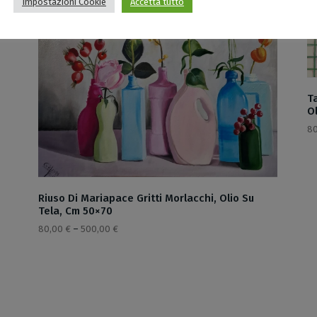
Impostazioni Cookie
Accetta tutto
T
Ol
8
Riuso Di Mariapace Gritti Morlacchi, Olio Su
Tela, Cm 50×70
80,00
€
–
500,00
€