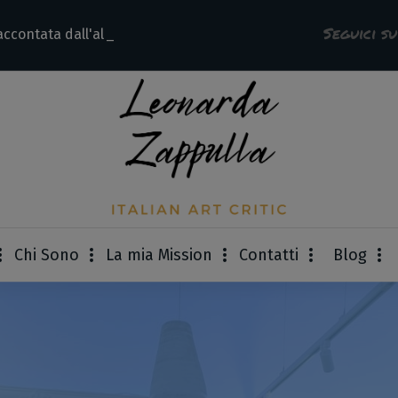
Seguici s
accontata dall'alliev
Chi Sono
La mia Mission
Contatti
Blog