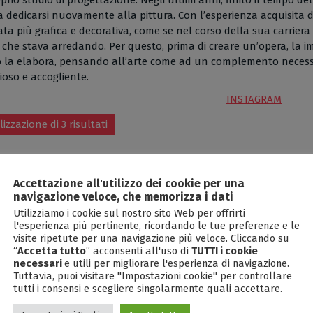
rio studio di progettazione. Negli ultimi anni, finito il tempo dell
 a dedicarsi nuovamente alla pittura. Con l’esperienza acquisita d
ata più grafica e decorativa, come se nel corso della sua carriera
i che stava arredando. Per questo, prima di creare un’opera, la 
 la elabora, pensando all’arte come ad un complemento necessa
oso e accogliente.
INSTAGRAM
lizzazione di 3 risultati
Accettazione all'utilizzo dei cookie per una
navigazione veloce, che memorizza i dati
Utilizziamo i cookie sul nostro sito Web per offrirti
l'esperienza più pertinente, ricordando le tue preferenze e le
visite ripetute per una navigazione più veloce. Cliccando su
“
Accetta tutto
” acconsenti all'uso di
TUTTI i cookie
necessari
e utili per migliorare l'esperienza di navigazione.
Tuttavia, puoi visitare "Impostazioni cookie" per controllare
tutti i consensi e scegliere singolarmente quali accettare.