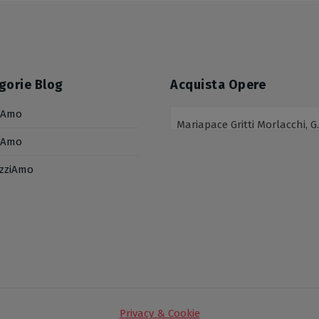
gorie Blog
Acquista Opere
iAmo
Mariapace Gritti Morlacchi, GRITMO
iAmo
izziAmo
Privacy & Cookie