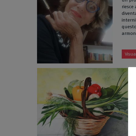
un prop
riesce
divent
intern
questo
armoni
Visua