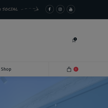
ui SOCIAL
1
Italian Critic Art
Shop
0