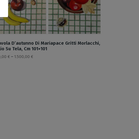
avola D’autunno Di Mariapace Gritti Morlacchi,
io Su Tela, Cm 101×101
0,00
€
–
1.500,00
€