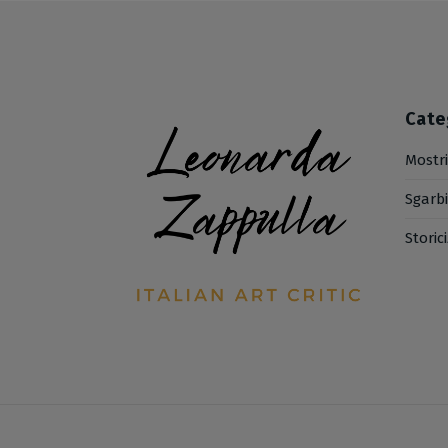
Cate
Mostr
Sgarb
Storic