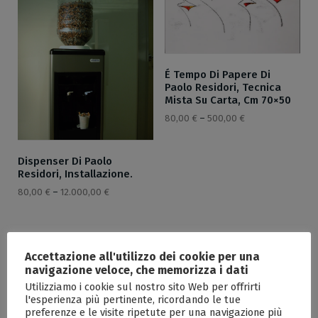
É Tempo Di Papere Di
Paolo Residori, Tecnica
Mista Su Carta, Cm 70×50
80,00
€
–
500,00
€
Dispenser Di Paolo
Residori, Installazione.
80,00
€
–
12.000,00
€
Accettazione all'utilizzo dei cookie per una
navigazione veloce, che memorizza i dati
Utilizziamo i cookie sul nostro sito Web per offrirti
l'esperienza più pertinente, ricordando le tue
preferenze e le visite ripetute per una navigazione più