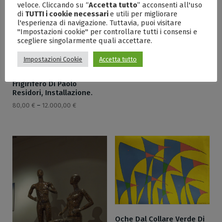
veloce. Cliccando su “
Accetta tutto
” acconsenti all'uso
di
TUTTI i cookie necessari
e utili per migliorare
l'esperienza di navigazione. Tuttavia, puoi visitare
La Ricorrenza Delle Oche
"Impostazioni cookie" per controllare tutti i consensi e
Di Paolo Residori, Tecnica
scegliere singolarmente quali accettare.
Mista, Cm 70×50
80,00
€
–
500,00
€
Impostazioni Cookie
Accetta tutto
Frigirifero Di Paolo
Residori, Installazione.
80,00
€
–
12.000,00
€
Oche Dal Collare Verde Di