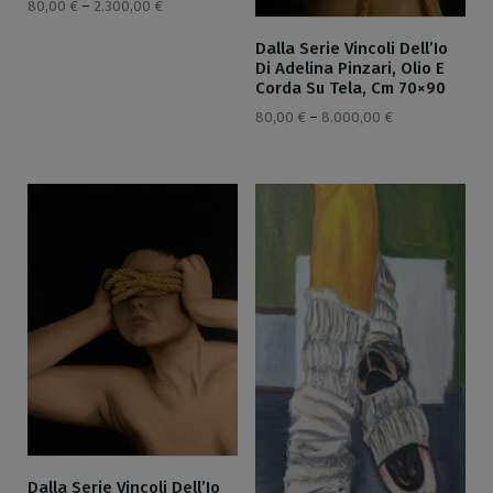
80,00
€
–
2.300,00
€
Dalla Serie Vincoli Dell’Io
Di Adelina Pinzari, Olio E
Corda Su Tela, Cm 70×90
80,00
€
–
8.000,00
€
Dalla Serie Vincoli Dell’Io