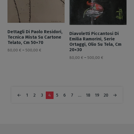
Dettagli Di Paolo Residori,
Diavoletti Piccantosi Di
Tecnica Mista Su Cartone
Emilia Ramorini, Serie
Telato, Cm 50×70
Ortaggi, Olio Su Tela, Cm
20×30
80,00
€
–
500,00
€
80,00
€
–
500,00
€
←
1
2
3
4
5
6
7
…
18
19
20
→