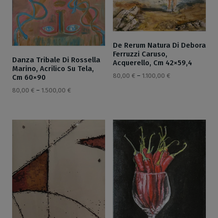
De Rerum Natura Di Debora
Ferruzzi Caruso,
Danza Tribale Di Rossella
Acquerello, Cm 42×59,4
Marino, Acrilico Su Tela,
80,00
€
–
1.100,00
€
Cm 60×90
80,00
€
–
1.500,00
€