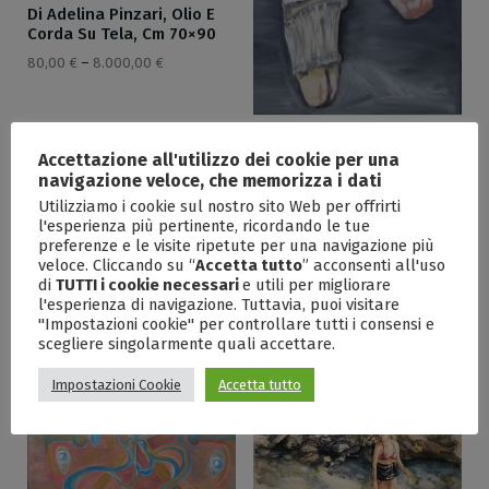
Di Adelina Pinzari, Olio E
Corda Su Tela, Cm 70×90
80,00
€
–
8.000,00
€
Dancing Di Mario Zammit-
Accettazione all'utilizzo dei cookie per una
Lewis, Olio Su Tela, Cm
navigazione veloce, che memorizza i dati
30×60
Utilizziamo i cookie sul nostro sito Web per offrirti
80,00
€
–
4.140,00
€
l'esperienza più pertinente, ricordando le tue
preferenze e le visite ripetute per una navigazione più
veloce. Cliccando su “
Accetta tutto
” acconsenti all'uso
di
TUTTI i cookie necessari
e utili per migliorare
l'esperienza di navigazione. Tuttavia, puoi visitare
"Impostazioni cookie" per controllare tutti i consensi e
scegliere singolarmente quali accettare.
Impostazioni Cookie
Accetta tutto