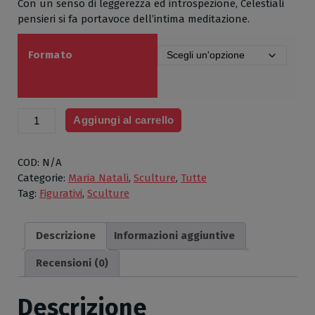
Con un senso di leggerezza ed introspezione, Celestiali
pensieri si fa portavoce dell’intima meditazione.
Formato
Celestiali
Aggiungi al carrello
pensieri
di
Maria
COD:
N/A
Natali,
Categorie:
Maria Natali
,
Sculture
,
Tutte
Scultura
Tag:
Figurativi
,
Sculture
di
creta
Descrizione
Informazioni aggiuntive
bianca,
cm
Recensioni (0)
42x21
quantità
Descrizione