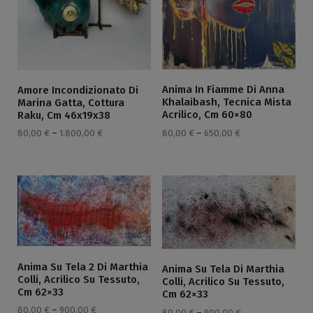
Anima In Fiamme Di Anna
Amore Incondizionato Di
Khalaibash, Tecnica Mista
Marina Gatta, Cottura
Acrilico, Cm 60×80
Raku, Cm 46x19x38
80,00
€
–
650,00
€
80,00
€
–
1.800,00
€
Anima Su Tela 2 Di Marthia
Anima Su Tela Di Marthia
Colli, Acrilico Su Tessuto,
Colli, Acrilico Su Tessuto,
Cm 62×33
Cm 62×33
80,00
€
–
900,00
€
80,00
€
–
900,00
€