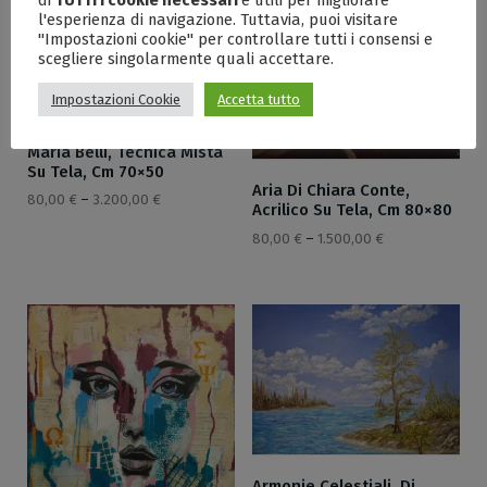
l'esperienza di navigazione. Tuttavia, puoi visitare
"Impostazioni cookie" per controllare tutti i consensi e
scegliere singolarmente quali accettare.
Impostazioni Cookie
Accetta tutto
Antro Misterioso Di Anna
Maria Belli, Tecnica Mista
Su Tela, Cm 70×50
Aria Di Chiara Conte,
80,00
€
–
3.200,00
€
Acrilico Su Tela, Cm 80×80
80,00
€
–
1.500,00
€
Armonie Celestiali, Di