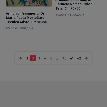
Carmelo Romeo, Olio Su
Tela, Cm 70×50
Armonici Frammenti, Di
80,00
€
–
1.200,00
€
Maria Paola Mortellaro,
Tecnica Mista, Cm 50×50
80,00
€
–
800,00
€
←
1
2
3
4
5
…
40
41
42
→