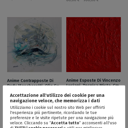
Anime Esposte Di Vincenzo
Anime Contrapposte Di
Luciani, Tecnica Mista, Cm
Rudy Mascheretti, Olio Su
90×90
Tela, Cm 60×60
Accettazione all'utilizzo dei cookie per una
80,00
€
–
2.500,00
€
80,00
€
–
1.800,00
€
navigazione veloce, che memorizza i dati
Utilizziamo i cookie sul nostro sito Web per offrirti
l'esperienza più pertinente, ricordando le tue
preferenze e le visite ripetute per una navigazione più
veloce. Cliccando su “
Accetta tutto
” acconsenti all'uso
di
TUTTI i cookie necessari
e utili per migliorare