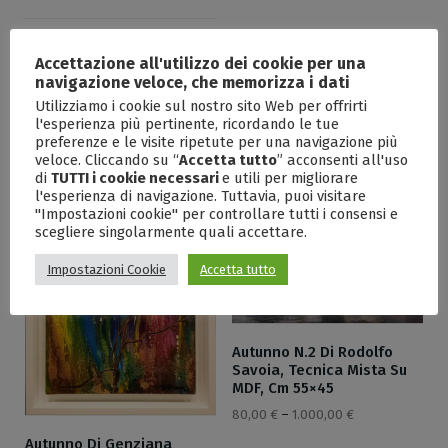
Autoritratto Di Marina
Accettazione all'utilizzo dei cookie per una
Gatta, Ceramica Raku, Cm
navigazione veloce, che memorizza i dati
17x18x16
Utilizziamo i cookie sul nostro sito Web per offrirti
80,00
€
–
1.200,00
€
l'esperienza più pertinente, ricordando le tue
preferenze e le visite ripetute per una navigazione più
veloce. Cliccando su “
Accetta tutto
” acconsenti all'uso
di
TUTTI i cookie necessari
e utili per migliorare
l'esperienza di navigazione. Tuttavia, puoi visitare
"Impostazioni cookie" per controllare tutti i consensi e
scegliere singolarmente quali accettare.
Impostazioni Cookie
Accetta tutto
Autunno N.2 Di Rodolfo
Savoia, Tecnica Mista Su
MDF, Cm 55×45
80,00
€
–
1.000,00
€
Autunno Di Genziana