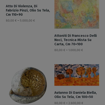
Atto Di Violenza, Di
Fabrizio Pinzi, Olio Su Tela,
Cm 110×90
80,00
€
–
5.000,00
€
Attoniti Di Francesco Delli
Noci, Tecnica Mista Su
Carta, Cm 70×100
80,00
€
–
1.000,00
€
Autunno Di Daniela Biella,
Olio Su Tela, Cm 100×50
80,00
€
–
2.600,00
€