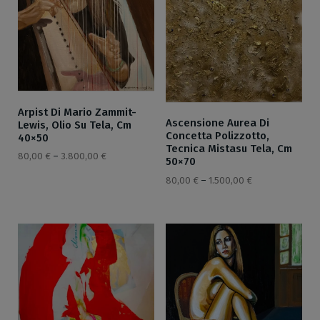
Arpist Di Mario Zammit-
Ascensione Aurea Di
Lewis, Olio Su Tela, Cm
Concetta Polizzotto,
40×50
Tecnica Mistasu Tela, Cm
80,00
€
–
3.800,00
€
50×70
80,00
€
–
1.500,00
€