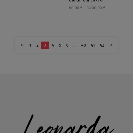
Carta, Cm 50×70
80,00
€
–
3.200,00
€
←
1
2
3
4
5
6
…
40
41
42
→