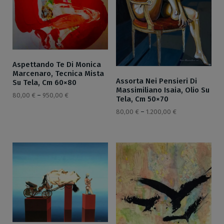
Aspettando Te Di Monica
Marcenaro, Tecnica Mista
Assorta Nei Pensieri Di
Su Tela, Cm 60×80
Massimiliano Isaia, Olio Su
80,00
€
–
950,00
€
Tela, Cm 50×70
80,00
€
–
1.200,00
€