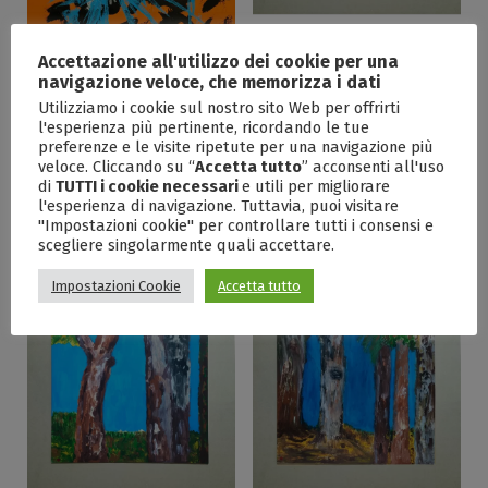
Elogio Alla Grandezza Di
Accettazione all'utilizzo dei cookie per una
Van Gogh I Di Daniela
navigazione veloce, che memorizza i dati
Biella, Olio, Cm 80×80
Utilizziamo i cookie sul nostro sito Web per offrirti
80,00
€
–
2.400,00
€
l'esperienza più pertinente, ricordando le tue
Elogio Ai Pensieri Liberi Di
preferenze e le visite ripetute per una navigazione più
Francesco Delli Noci,
veloce. Cliccando su “
Accetta tutto
” acconsenti all'uso
Tecnica Mista, Cm 70×100
di
TUTTI i cookie necessari
e utili per migliorare
l'esperienza di navigazione. Tuttavia, puoi visitare
80,00
€
–
1.000,00
€
"Impostazioni cookie" per controllare tutti i consensi e
scegliere singolarmente quali accettare.
Impostazioni Cookie
Accetta tutto