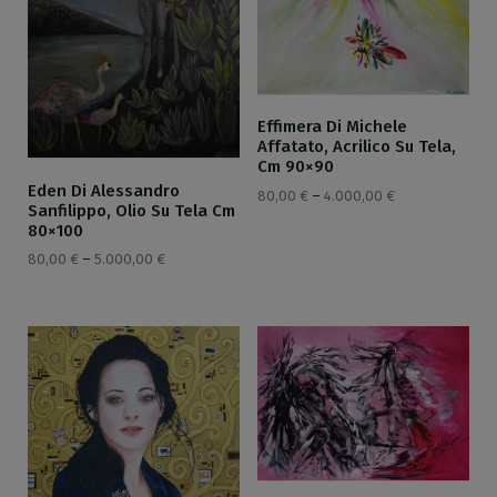
Effimera Di Michele
Affatato, Acrilico Su Tela,
Cm 90×90
Eden Di Alessandro
80,00
€
–
4.000,00
€
Sanfilippo, Olio Su Tela Cm
80×100
80,00
€
–
5.000,00
€