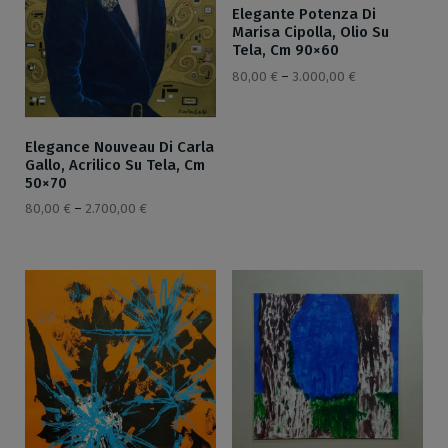
Elegante Potenza Di
Marisa Cipolla, Olio Su
Tela, Cm 90×60
80,00
€
–
3.000,00
€
Elegance Nouveau Di Carla
Gallo, Acrilico Su Tela, Cm
50×70
80,00
€
–
2.700,00
€