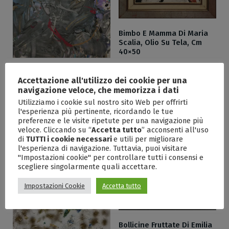
Bimbo E Mamma Di Maria
Scalia, Olio Su Tela, Cm
40×50
80,00
€
–
800,00
€
Bicentrismo Di Sebastiana
Accettazione all'utilizzo dei cookie per una
Coppe, Tecnica Mista Su
navigazione veloce, che memorizza i dati
Tela, Cm 84×99
Utilizziamo i cookie sul nostro sito Web per offrirti
80,00
€
–
500,00
€
l'esperienza più pertinente, ricordando le tue
preferenze e le visite ripetute per una navigazione più
veloce. Cliccando su “
Accetta tutto
” acconsenti all'uso
di
TUTTI i cookie necessari
e utili per migliorare
l'esperienza di navigazione. Tuttavia, puoi visitare
"Impostazioni cookie" per controllare tutti i consensi e
scegliere singolarmente quali accettare.
Impostazioni Cookie
Accetta tutto
Bollicine Fruttate Di Emilia