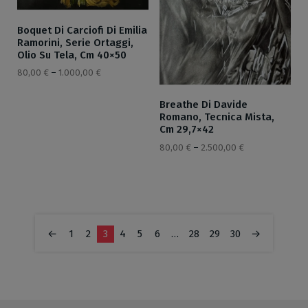
Boquet Di Carciofi Di Emilia
Ramorini, Serie Ortaggi,
Olio Su Tela, Cm 40×50
80,00
€
–
1.000,00
€
Breathe Di Davide
Romano, Tecnica Mista,
Cm 29,7×42
80,00
€
–
2.500,00
€
←
1
2
3
4
5
6
…
28
29
30
→