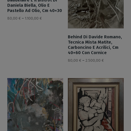
Baudelaire E Il Bistrot Di
Daniela Biella, Olio E
Pastello Ad Olio, Cm 40×30
80,00
€
–
1.100,00
€
Behind Di Davide Romano,
Tecnica Mista Matite,
Carboncino E Acrilici, Cm
40×60 Con Cornice
80,00
€
–
2.500,00
€