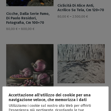
Ciclicità Di Alice Anti,
Acrilico Su Tela, Cm 120×70
Cicche, Dalla Serie Fumo,
80,00
€
–
2.500,00
€
Di Paolo Residori,
Fotografia, Cm 100×70
80,00
€
–
800,00
€
Città Dissolta Di Daniela
Accettazione all'utilizzo dei cookie per una
Biella, Olio Su Tela, Cm
120×100
navigazione veloce, che memorizza i dati
Utilizziamo i cookie sul nostro sito Web per offrirti
80,00
€
–
3.200,00
€
Cipolle Viola Di Emilia
l'esperienza più pertinente, ricordando le tue