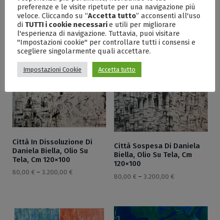
Ramorini, Serie Ortaggi,
preferenze e le visite ripetute per una navigazione più
Olio Su Tela, Cm 25×30
veloce. Cliccando su “
Accetta tutto
” acconsenti all'uso
di
TUTTI i cookie necessari
e utili per migliorare
80,00
€
–
500,00
€
l'esperienza di navigazione. Tuttavia, puoi visitare
"Impostazioni cookie" per controllare tutti i consensi e
scegliere singolarmente quali accettare.
Impostazioni Cookie
Accetta tutto
Città In Dissoluzione Di
Città Sospesa Di Daniela
Daniela Biella, Olio Su
Biella, Olio Su Tela, Cm
Tela, Cm 120×100
120×100
80,00
€
–
3.200,00
€
80,00
€
–
3.200,00
€