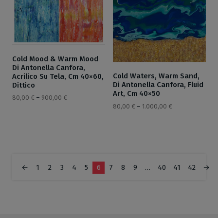
Cold Mood & Warm Mood
Di Antonella Canfora,
Cold Waters, Warm Sand,
Acrilico Su Tela, Cm 40×60,
Di Antonella Canfora, Fluid
Dittico
Art, Cm 40×50
80,00
€
–
900,00
€
80,00
€
–
1.000,00
€
←
1
2
3
4
5
6
7
8
9
…
40
41
42
→