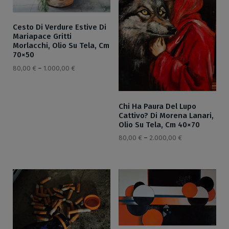
Cesto Di Verdure Estive Di
Mariapace Gritti
Morlacchi, Olio Su Tela, Cm
70×50
80,00
€
–
1.000,00
€
Chi Ha Paura Del Lupo
Cattivo? Di Morena Lanari,
Olio Su Tela, Cm 40×70
80,00
€
–
2.000,00
€