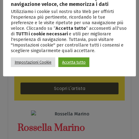
navigazione veloce, che memorizza i dati
Francesco Delle Noci
Utilizziamo i cookie sul nostro sito Web per offrirti
l'esperienza più pertinente, ricordando le tue
preferenze e le visite ripetute per una navigazione più
veloce. Cliccando su “
Accetta tutto
” acconsenti all'uso
Scopri L'artista
di
TUTTI i cookie necessari
e utili per migliorare
l'esperienza di navigazione. Tuttavia, puoi visitare
"Impostazioni cookie" per controllare tutti i consensi e
scegliere singolarmente quali accettare.
Impostazioni Cookie
Accetta tutto
Marco Grechi
Scopri L'artista
Rossella Marino