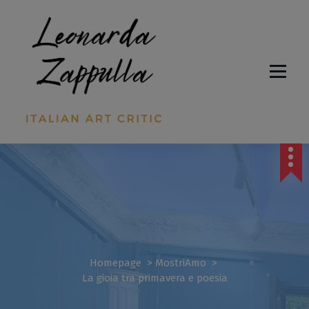
Italian Critic Art
Homepage
>
MostriAmo
>
La gioia tra primavera e poesia